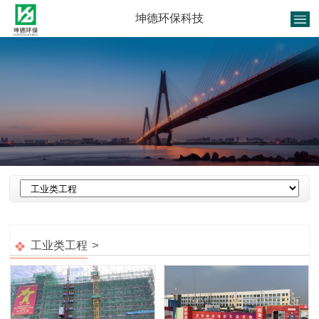
坤德环保科技
1
/
1
>
工业类工程