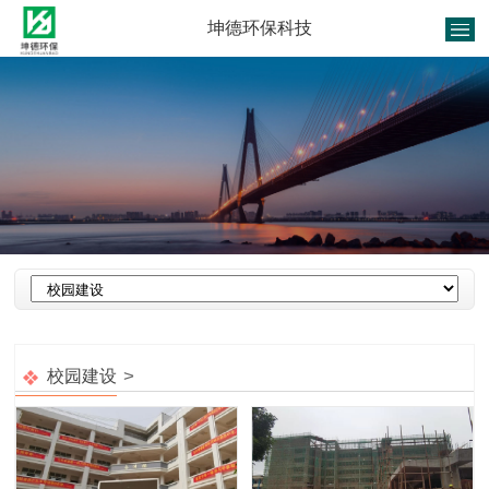
坤德环保科技
1
/
1
>
校园建设