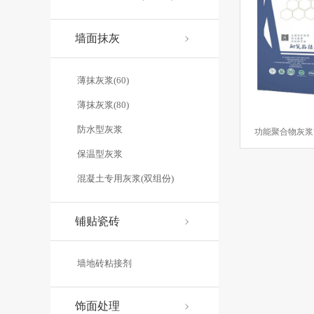
自建居民房
贺州移民社区医院
桂林市银海医院
黄姚
墙面抹灰
钟山县两高沿线象村风貌改造一期项目
钟山县第一中学
薄抹灰浆(60)
薄抹灰浆(80)
深圳龙岗天虹购物中心
新会古兜温泉
贺州姑婆山天沐温
防水型灰浆
保温型灰浆
混凝土专用灰浆(双组份)
八一
防水涂料
无机涂料
砌筑粘接剂
薄抹灰浆
建
铺贴瓷砖
生产区
展示区
原材料区
致敬
劳动者
推广
调
墙地砖粘接剂
发展
企业
新年祝福
饰面处理