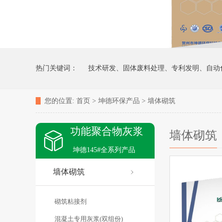
热门关键词：
技术研发、固体废料处理、专利发明、自动
您的位置:
首页
>
坤德环保产品
>
墙体砌筑
功能聚合物墙地砖粘接剂检验报告
坤德防水型灰浆防水抗
功能聚合物灰浆
墙体砌筑
大理石干粉无机涂浆(月光白)
无机涂料（液态）
防水嵌
坤德145#全系列产品
墙体砌筑
百色市隆林县民俗文化交流中心
广东江门中医药职业学院1
砌筑粘接剂
混凝土专用灰浆(双组份)