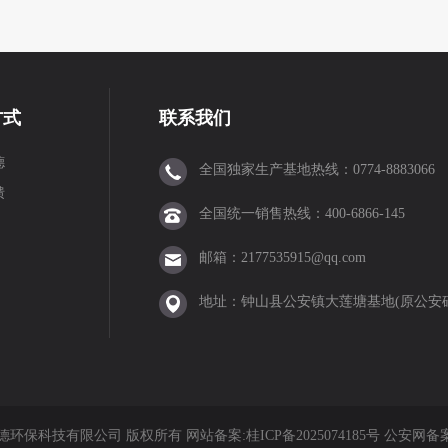
方式
联系我们
德
全国独家生产基地热线：0774-8883066
馈
全国统一销售热线：400-6866-145
邮箱：2177535915@qq.com
地址：钟山县公安镇大莲塘基地(原公安
3 贺州市坤德环保科技有限公司 版权所有 网站备案:
桂ICP备2025074185号
公安网备