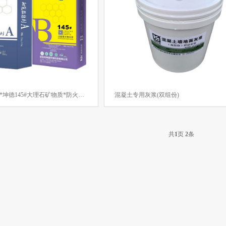
古镇象村风貌改造
平南县两高沿线乡村风貌改造项目
平桂区乡村风貌
江门中医药学院
威立雅新厂
玉林中医药产业园
浩远科技新厂
泉
抗裂砂浆
水泥砂浆
团圆
传统节日
中秋
散装水泥
易
功能聚合物灰浆*坤德145#大理石矿物质*防火抗渗*双组份干粉*砌筑粘接剂
混凝土专用灰浆(双组份)
设
原料
纪念日
中国共产党
环境
自然
保护
研发
端午
共
1
页
2
条
研
认证
产品
绿色
灭火器
演练
消防
习俗
新气象
元