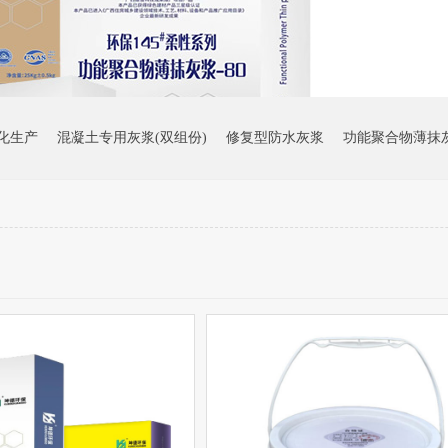
化生产
混凝土专用灰浆(双组份)
修复型防水灰浆
功能聚合物薄抹
渗检测报告
面层肌理（西米黄）
面层肌理（月光白）
无机涂料（
缝粘接剂
抗污促进剂
固化促进剂
裂缝修复剂
建材行业稳增长工
3号宿舍楼
广州市黄埔萝岗少年宫
广西玉林中医药健康产业园标准