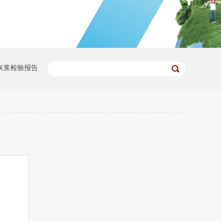
灰浆检验报告
珍珠白）
大理石干粉无机涂浆（西米黄）
作方案
坤德145#使用说明（传统砌筑与145#施工对比）
厂房验收
广西玉林中医药健康产业园标准厂房（二期）