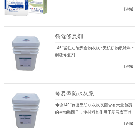
【详情】
裂缝修复剂
145#柔性功能聚合物灰浆 *无机矿物质涂料 *
裂缝修复剂
【详情】
修复型防水灰浆
坤德145#修复型防水灰浆表面含有大量包裹
的生物酶因子，使材料其作用于基层表面缝
隙和渗透入基面形成防水层，从而达到防水
【详情】
效...