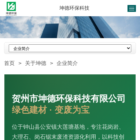
坤德环保科技
首页
>
关于坤德
>
企业简介
贺州市坤德环保科技有限公司
绿色建材 · 变废为宝
位于钟山县公安镇大莲塘基地，专注花岗岩、
大理石、岗石锯末废渣资源化利用，以科技创