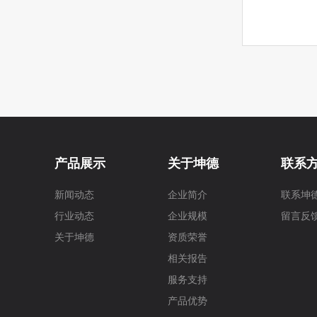
钟山县两高沿线象村风貌改造一期项目
钟山县第一中学
深圳龙岗天虹购物中心
新会古兜温泉
贺州姑婆山天沐温
八一
防水涂料
无机涂料
砌筑粘接剂
薄抹灰浆
建
产品展示
关于坤德
联系
新闻动态
企业简介
联系坤
生产区
展示区
原材料区
致敬
劳动者
推广
调
行业动态
企业规模
留言反
关于坤德
资质荣誉
相关报告
发展
企业
新年祝福
服务支持
产品优势