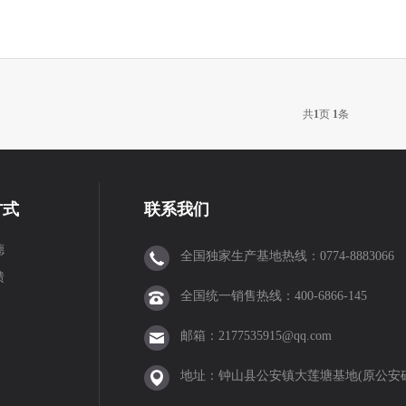
江门中医药学院
威立雅新厂
玉林中医药产业园
浩远科技新厂
泉
抗裂砂浆
水泥砂浆
团圆
传统节日
中秋
散装水泥
易
共
1
页
1
条
设
原料
纪念日
中国共产党
环境
自然
保护
研发
端午
方式
联系我们
德
全国独家生产基地热线：0774-8883066
研
认证
产品
绿色
灭火器
演练
消防
习俗
新气象
元
馈
全国统一销售热线：400-6866-145
邮箱：2177535915@qq.com
地址：钟山县公安镇大莲塘基地(原公安