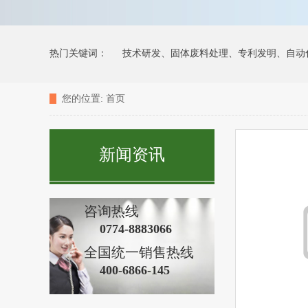
热门关键词：
技术研发、固体废料处理、专利发明、自动
您的位置:
首页
功能聚合物墙地砖粘接剂检验报告
坤德防水型灰浆防水抗
新闻资讯
大理石干粉无机涂浆(月光白)
无机涂料（液态）
防水嵌
咨询热线
百色市隆林县民俗文化交流中心
广东江门中医药职业学院1
0774-8883066
全国统一销售热线
400-6866-145
自建居民房
贺州移民社区医院
桂林市银海医院
黄姚