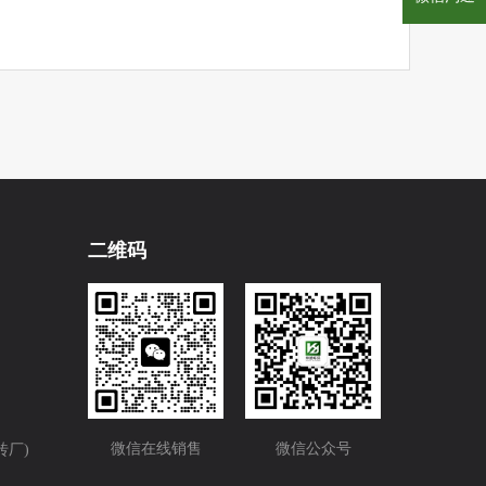
大泽工业区
银湖工业区
古井工业区
反碱
遇水易脱落
易渗水
开裂
品质
建军节
节
节能
高效
新型
四懂
四会
安全消防
二维码
宵节
大吉
开工
贺词
新年
振兴经济
安全培训
微信在线销售
微信公众号
砖厂)