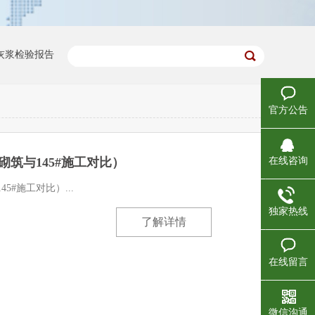
灰浆检验报告
官方公告
珍珠白）
大理石干粉无机涂浆（西米黄）
在线咨询
砌筑与145#施工对比）
作方案
坤德145#使用说明（传统砌筑与145#施工对比）
5#施工对比）...
独家热线
了解详情
厂房验收
广西玉林中医药健康产业园标准厂房（二期）
在线留言
改造项目
钟山县两高沿线象村风貌改造二期项目
微信沟通