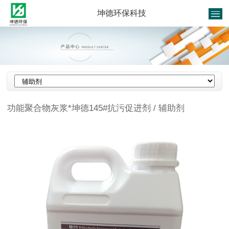
坤德环保科技
功能聚合物灰浆*坤德145#抗污促进剂
/ 辅助剂