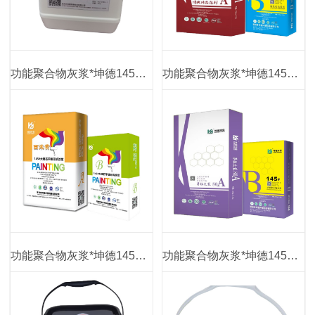
功能聚合物灰浆*坤德145#抗污促进剂
功能聚合物灰浆*坤德145#大理石矿物质*防火抗渗*双组份干粉*墙地砖粘接剂
功能聚合物灰浆*坤德145#大理石干粉无机涂浆（西米黄）
功能聚合物灰浆*坤德145#大理石矿物质*防火抗渗*双组份干粉薄抹灰浆（80）